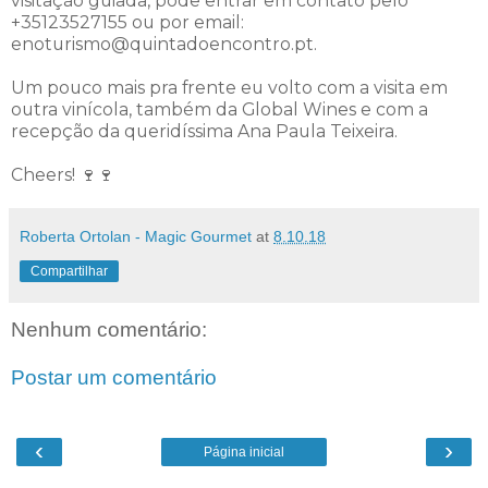
visitação guiada, pode entrar em contato pelo
+35123527155 ou por email:
enoturismo@quintadoencontro.pt.
Um pouco mais pra frente eu volto com a visita em
outra vinícola, também da Global Wines e com a
recepção da queridíssima Ana Paula Teixeira.
Cheers! 🍷🍷
Roberta Ortolan - Magic Gourmet
at
8.10.18
Compartilhar
Nenhum comentário:
Postar um comentário
‹
›
Página inicial