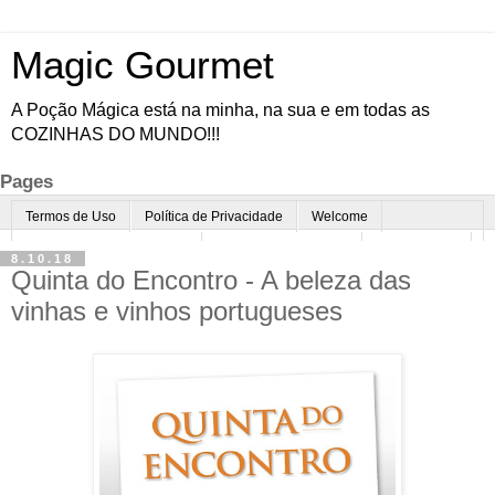
Magic Gourmet
A Poção Mágica está na minha, na sua e em todas as
COZINHAS DO MUNDO!!!
Pages
Termos de Uso
Política de Privacidade
Welcome
Quem é o Magic Gourmet?
Cultura Gastronômica
Restaurantes
8.10.18
Quinta do Encontro - A beleza das
Enoturismo
Minha Cozinha
Dicas da vovó
Mais
vinhas e vinhos portugueses
Parcerias
Contato