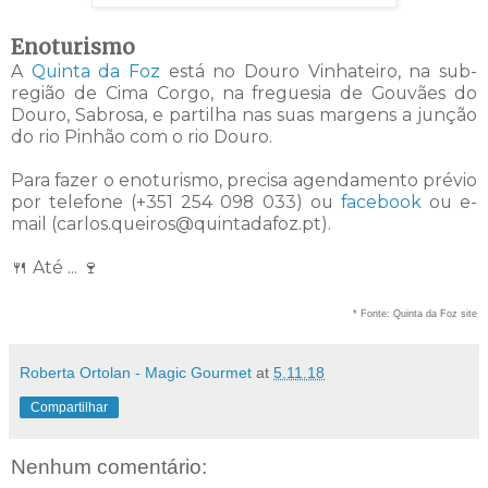
Enoturismo
A
Quinta da Foz
está no Douro Vinhateiro, na sub-
região de Cima Corgo, na freguesia de Gouvães do
Douro, Sabrosa, e partilha nas suas margens a junção
do rio Pinhão com o rio Douro.
Para fazer o enoturismo, precisa agendamento prévio
por telefone (+351 254 098 033) ou
facebook
ou e-
mail (carlos.queiros@quintadafoz.pt).
🍴 Até ... 🍷
* Fonte: Quinta da Foz site
Roberta Ortolan - Magic Gourmet
at
5.11.18
Compartilhar
Nenhum comentário: