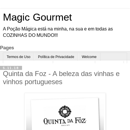
Magic Gourmet
A Poção Mágica está na minha, na sua e em todas as
COZINHAS DO MUNDO!!!
Pages
Termos de Uso
Política de Privacidade
Welcome
Quem é o Magic Gourmet?
Cultura Gastronômica
Restaurantes
5.11.18
Quinta da Foz - A beleza das vinhas e
Enoturismo
Minha Cozinha
Dicas da vovó
Mais
vinhos portugueses
Parcerias
Contato