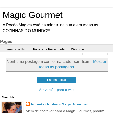
Magic Gourmet
A Poção Mágica está na minha, na sua e em todas as
COZINHAS DO MUNDO!!!
Pages
Termos de Uso
Política de Privacidade
Welcome
Quem é o Magic Gourmet?
Cultura Gastronômica
Restaurantes
Nenhuma postagem com o marcador
san fran
.
Mostrar
Enoturismo
Minha Cozinha
Dicas da vovó
Mais
todas as postagens
Parcerias
Contato
Página inicial
Ver versão para a web
About Me
Roberta Ortolan - Magic Gourmet
Além de escrever para o Magic Gourmet, produz