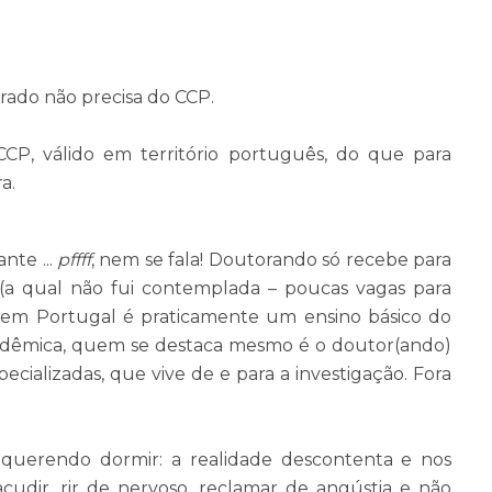
ado não precisa do CCP.
CP, válido em território português, do que para
a.
nte ...
pffff
, nem se fala! Doutorando só recebe para
 (a qual não fui contemplada – poucas vagas para
o em Portugal é praticamente um ensino básico do
cadêmica, quem se destaca mesmo é o doutor(ando)
ecializadas, que vive de e para a investigação. Fora
querendo dormir: a realidade descontenta e nos
sacudir, rir de nervoso, reclamar de angústia e não