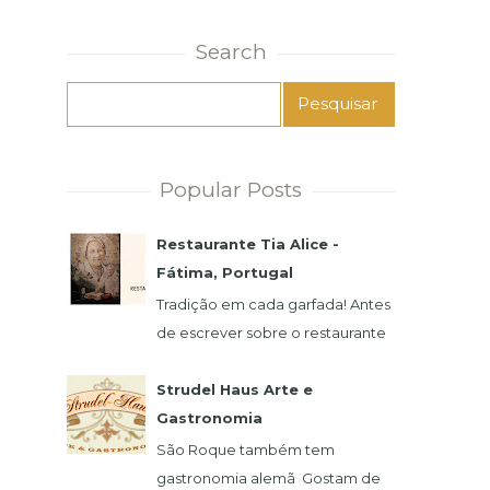
Search
Popular Posts
Restaurante Tia Alice -
Fátima, Portugal
Tradição em cada garfada! Antes
de escrever sobre o restaurante
e a famosa Alice, preciso
agradecer imensamente pela
Strudel Haus Arte e
atenção de seu filho,...
Gastronomia
São Roque também tem
gastronomia alemã Gostam de