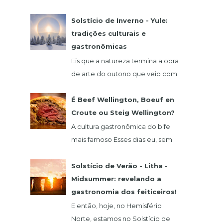
comida alemã? Hoje eu vou falar
de um restaurante que fica na
Solstício de Inverno - Yule:
região de São Roque, o qua...
tradições culturais e
gastronômicas
Eis que a natureza termina a obra
de arte do outono que veio com
o seu glamour do verde,
vermelho, laranja e amarelo. 21
É Beef Wellington, Boeuf en
de dezembro abre as...
Croute ou Steig Wellington?
A cultura gastronômica do bife
mais famoso Esses dias eu, sem
querer, vi um vídeo do chef
francês Claude Troisgros no qual
Solstício de Verão - Litha -
ele ensinava um a...
Midsummer: revelando a
gastronomia dos feiticeiros!
E então, hoje, no Hemisfério
Norte, estamos no Solstício de