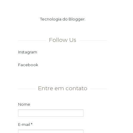
Verão. Ou seja, chegamos ao dia
mais longo e à noite mais curta
Tecnologia do
Blogger
.
do ano. Momento ...
Follow Us
Instagram
Facebook
Entre em contato
Nome
E-mail
*