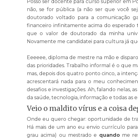
Posso ser docente para curso superior em Port
não, se for pública (a não ser que você se
doutorado voltado para a comunicação gas
financeiro infinitamente acima do esperado 
que o valor de doutorado da minha univ
Novamente me candidatei para cultura já qu
Eeeeee, diploma de mestre na mão e disparo 
das prioridades. Trabalho informal é o que 
mas, depois dos quatro ponto cinco, a inten
acrescentará nada para o meu conheciment
desafios e investigações. Ah, falando nelas, a
da saúde, tecnologia, informação e todas as 
Veio o maldito vírus e a coisa d
Onde eu quero chegar: oportunidade de trab
Há mais de um ano eu envio currículo para
grau acima) ou mestrado e
quando
me res