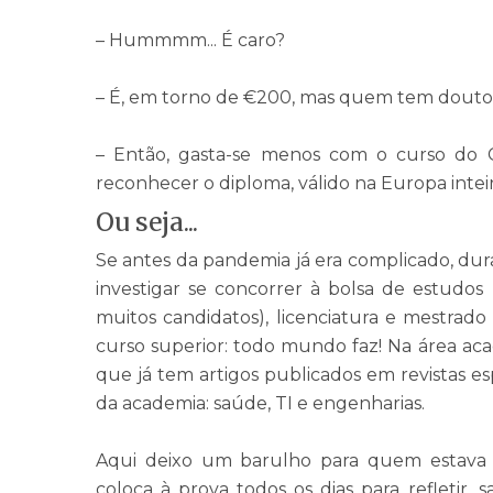
– Hummmm... É caro?
– É, em torno de
€
200, mas quem tem doutor
– Então, gasta-se menos com o curso do C
reconhecer o diploma, válido na Europa inteir
Ou seja...
Se antes da pandemia já era complicado, dura
investigar se concorrer à bolsa de estudos
muitos candidatos), licenciatura e mestrad
curso superior: todo mundo faz! Na área a
que já tem artigos publicados em revistas esp
da academia: saúde, TI e engenharias.
Aqui deixo um barulho para quem estava 
coloca à prova todos os dias para refletir, 