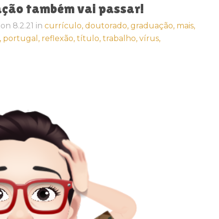
uação também vai passar!
on
8.2.21
in
currículo,
doutorado,
graduação,
mais,
,
portugal,
reflexão,
título,
trabalho,
vírus,