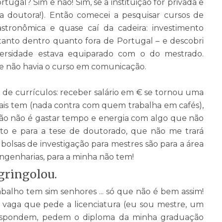
ugal? Sim e não! Sim, se a instituição for privada e
ja doutora!). Então comecei a pesquisar cursos de
tronômica e quase caí da cadeira: investimento
tanto dentro quanto fora de Portugal – e descobri
ersidade estava equiparado com o do mestrado.
e não havia o curso em comunicação.
de currículos: receber salário em
€
se tornou uma
mais tem (nada contra com quem trabalha em cafés),
ção não é gastar tempo e energia com algo que não
o e para a tese de doutorado, que não me trará
s bolsas de investigação para mestres são para a área
engenharias, para a minha não tem!
egringolou.
alho tem sim senhores ... só que não é bem assim!
 vaga que pede a licenciatura (eu sou mestre, um
pondem, pedem o diploma da minha graduação