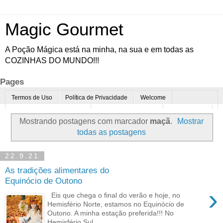
Magic Gourmet
A Poção Mágica está na minha, na sua e em todas as
COZINHAS DO MUNDO!!!
Pages
Termos de Uso
Política de Privacidade
Welcome
Quem é o Magic Gourmet?
Cultura Gastronômica
Restaurantes
Mostrando postagens com marcador
maçã
.
Mostrar
Enoturismo
Minha Cozinha
Dicas da vovó
Mais
todas as postagens
Parcerias
Contato
22.9.21
As tradições alimentares do
Equinócio de Outono
›
Eis que chega o final do verão e hoje, no
Hemisfério Norte, estamos no Equinócio de
Outono. A minha estação preferida!!! No
Hemisfério Sul...