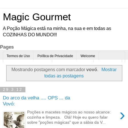
Magic Gourmet
A Poção Mágica está na minha, na sua e em todas as
COZINHAS DO MUNDO!!!
Pages
Termos de Uso
Política de Privacidade
Welcome
Quem é o Magic Gourmet?
Cultura Gastronômica
Restaurantes
Mostrando postagens com marcador
vovó
.
Mostrar
Enoturismo
Minha Cozinha
Dicas da vovó
Mais
todas as postagens
Parcerias
Contato
29.3.12
Do arco da velha .... OPS ... da
Vovó:
›
Poções e macetes mágicos ao nosso alcance:
cozinha e limpeza. Olá! Hoje eu quero falar
sobre "poções mágicas" que a sábia da V...