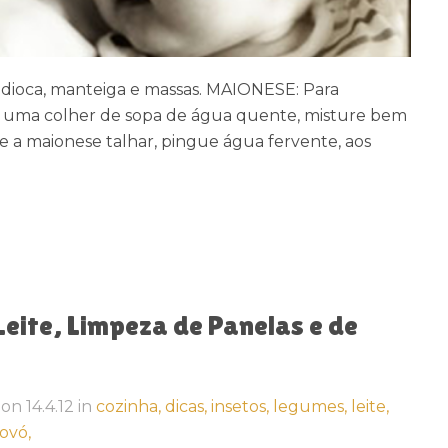
ndioca, manteiga e massas. MAIONESE: Para
one uma colher de sopa de água quente, misture bem
e a maionese talhar, pingue água fervente, aos
eite, Limpeza de Panelas e de
on
14.4.12
in
cozinha,
dicas,
insetos,
legumes,
leite,
ovó,