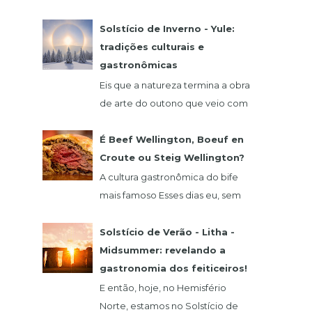
comida alemã? Hoje eu vou falar
de um restaurante que fica na
Solstício de Inverno - Yule:
região de São Roque, o qua...
tradições culturais e
gastronômicas
Eis que a natureza termina a obra
de arte do outono que veio com
o seu glamour do verde,
vermelho, laranja e amarelo. 21
É Beef Wellington, Boeuf en
de dezembro abre as...
Croute ou Steig Wellington?
A cultura gastronômica do bife
mais famoso Esses dias eu, sem
querer, vi um vídeo do chef
francês Claude Troisgros no qual
Solstício de Verão - Litha -
ele ensinava um a...
Midsummer: revelando a
gastronomia dos feiticeiros!
E então, hoje, no Hemisfério
Norte, estamos no Solstício de