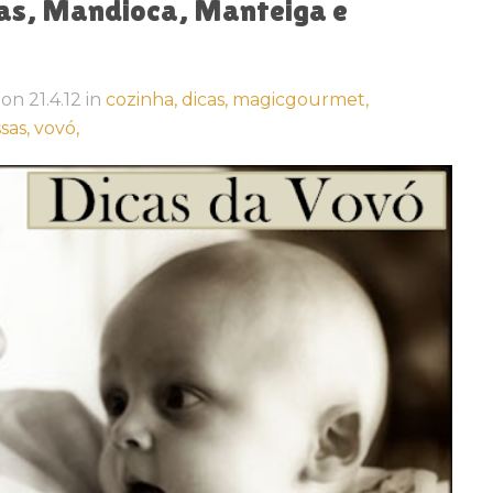
as, Mandioca, Manteiga e
on
21.4.12
in
cozinha,
dicas,
magicgourmet,
sas,
vovó,