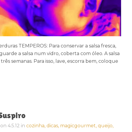
verduras TEMPEROS: Para conservar a salsa fresca,
 guarde a salsa num vidro, coberta com óleo. A salsa
rês semanas. Para isso, lave, escorra bem, coloque
 Suspiro
on
4.5.12
in
cozinha,
dicas,
magicgourmet,
queijo,