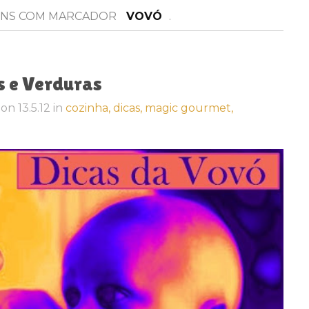
NS COM MARCADOR
VOVÓ
.
s e Verduras
on
13.5.12
in
cozinha,
dicas,
magic gourmet,