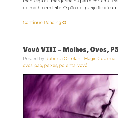
manteiga ou margarina na parte cortada. Par
de molho em leite. O pão de queijo ficará um
Continue Reading
Vovó VIII - Molhos, Ovos, Pã
Posted by
Roberta Ortolan - Magic Gourmet
ovos,
pão,
peixes,
polenta,
vovó,