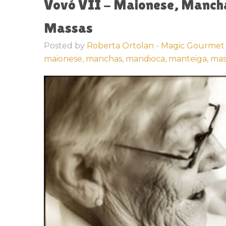
Vovó VII - Maionese, Manch
Massas
Posted by
Roberta Ortolan - Magic Gourmet
maionese,
manchas,
mandioca,
manteiga,
mas