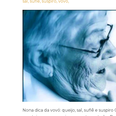
sal,
suflê,
suspiro,
vovó,
Nona dica da vovó: queijo, sal, suflê e suspi