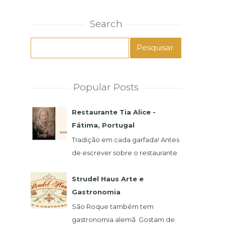
Search
Popular Posts
Restaurante Tia Alice -
Fátima, Portugal
Tradição em cada garfada! Antes
de escrever sobre o restaurante
e a famosa Alice, preciso
agradecer imensamente pela
Strudel Haus Arte e
atenção de seu filho,...
Gastronomia
São Roque também tem
gastronomia alemã Gostam de