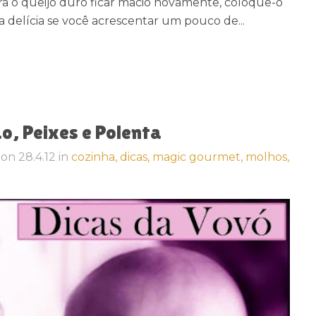
a o queijo duro ficar macio novamente, coloque-o
a delícia se você acrescentar um pouco de...
o, Peixes e Polenta
on
28.4.12
in
cozinha,
dicas,
magic gourmet,
molhos,