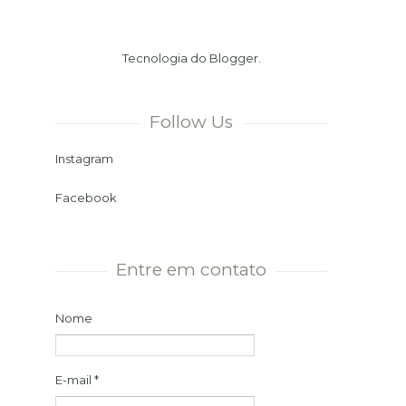
Verão. Ou seja, chegamos ao dia
mais longo e à noite mais curta
Tecnologia do
Blogger
.
do ano. Momento ...
Follow Us
Instagram
Facebook
Entre em contato
Nome
E-mail
*