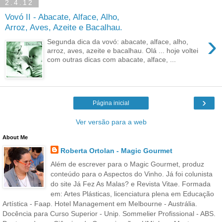
2.4.12
Vovó II - Abacate, Alface, Alho,
Arroz, Aves, Azeite e Bacalhau.
›
Segunda dica da vovó: abacate, alface, alho,
arroz, aves, azeite e bacalhau. Olá ... hoje voltei
com outras dicas com abacate, alface, ...
›
Página inicial
Ver versão para a web
About Me
Roberta Ortolan - Magic Gourmet
Além de escrever para o Magic Gourmet, produz
conteúdo para o Aspectos do Vinho. Já foi colunista
do site Já Fez As Malas? e Revista Vitae. Formada
em: Artes Plásticas, licenciatura plena em Educação
Artística - Faap. Hotel Management em Melbourne - Austrália.
Docência para Curso Superior - Unip. Sommelier Profissional - ABS.