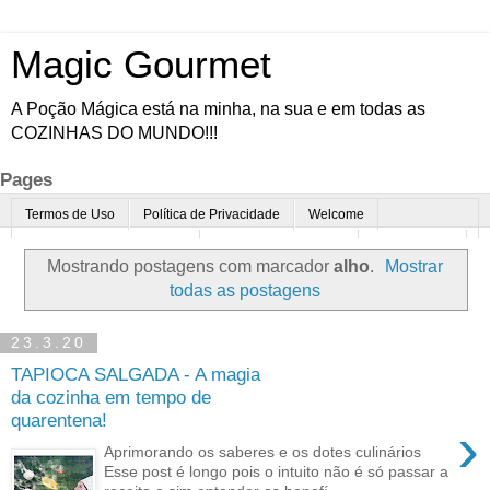
Magic Gourmet
A Poção Mágica está na minha, na sua e em todas as
COZINHAS DO MUNDO!!!
Pages
Termos de Uso
Política de Privacidade
Welcome
Quem é o Magic Gourmet?
Cultura Gastronômica
Restaurantes
Mostrando postagens com marcador
alho
.
Mostrar
Enoturismo
Minha Cozinha
Dicas da vovó
Mais
todas as postagens
Parcerias
Contato
23.3.20
TAPIOCA SALGADA - A magia
da cozinha em tempo de
quarentena!
›
Aprimorando os saberes e os dotes culinários
Esse post é longo pois o intuito não é só passar a