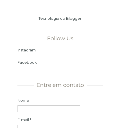
Verão. Ou seja, chegamos ao dia
mais longo e à noite mais curta
Tecnologia do
Blogger
.
do ano. Momento ...
Follow Us
Instagram
Facebook
Entre em contato
Nome
E-mail
*