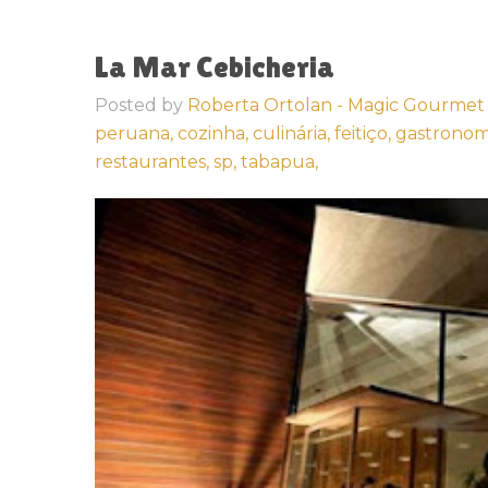
La Mar Cebicheria
Posted by
Roberta Ortolan - Magic Gourmet
peruana,
cozinha,
culinária,
feitiço,
gastronom
restaurantes,
sp,
tabapua,