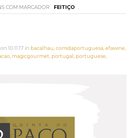
NS COM MARCADOR
FEITIÇO
.
on
10.11.17
in
bacalhau,
comidaportuguesa,
efawine,
acao,
magicgourmet,
portugal,
portuguese,