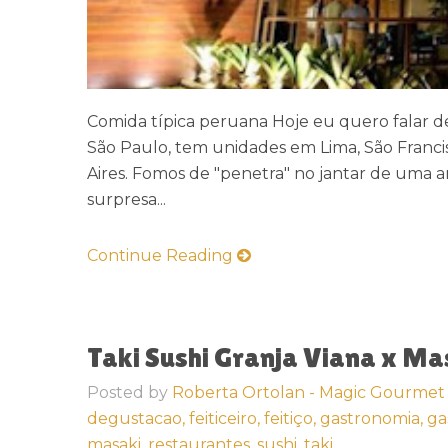
Comida típica peruana Hoje eu quero falar d
São Paulo, tem unidades em Lima, São Francis
Aires. Fomos de "penetra" no jantar de uma a
surpresa...
Continue Reading
Taki Sushi Granja Viana x Ma
Posted by
Roberta Ortolan - Magic Gourmet
degustacao,
feiticeiro,
feitiço,
gastronomia,
ga
masaki,
restaurantes,
sushi,
taki,