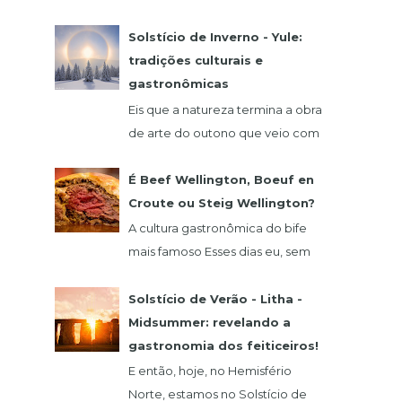
comida alemã? Hoje eu vou falar
de um restaurante que fica na
Solstício de Inverno - Yule:
região de São Roque, o qua...
tradições culturais e
gastronômicas
Eis que a natureza termina a obra
de arte do outono que veio com
o seu glamour do verde,
vermelho, laranja e amarelo. 21
É Beef Wellington, Boeuf en
de dezembro abre as...
Croute ou Steig Wellington?
A cultura gastronômica do bife
mais famoso Esses dias eu, sem
querer, vi um vídeo do chef
francês Claude Troisgros no qual
Solstício de Verão - Litha -
ele ensinava um a...
Midsummer: revelando a
gastronomia dos feiticeiros!
E então, hoje, no Hemisfério
Norte, estamos no Solstício de