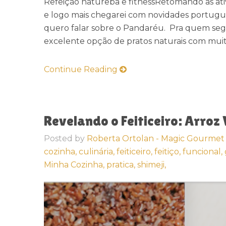
Refeição natureba e fitnessRetomando as ati
e logo mais chegarei com novidades portugue
quero falar sobre o Pandaréu. Pra quem segu
excelente opção de pratos naturais com muito
Continue Reading
Revelando o Feiticeiro: Arro
Posted by
Roberta Ortolan - Magic Gourmet
cozinha,
culinária,
feiticeiro,
feitiço,
funcional,
Minha Cozinha,
pratica,
shimeji,