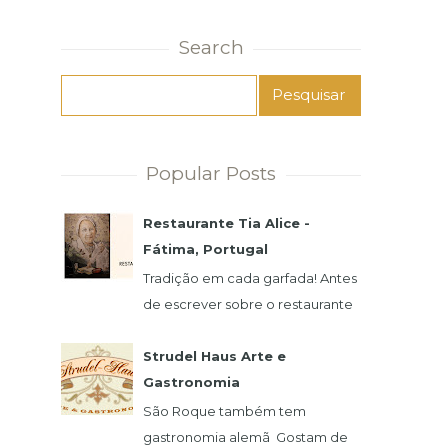
Search
Popular Posts
Restaurante Tia Alice -
Fátima, Portugal
Tradição em cada garfada! Antes
de escrever sobre o restaurante
e a famosa Alice, preciso
agradecer imensamente pela
Strudel Haus Arte e
atenção de seu filho,...
Gastronomia
São Roque também tem
gastronomia alemã Gostam de