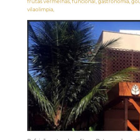
frutas vermelhas,
funcional,
gastronomia,
go
vilaolimpia,