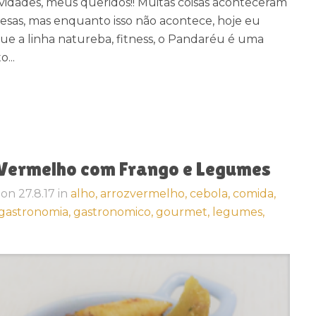
vidades, meus queridos!! Muitas coisas aconteceram
sas, mas enquanto isso não acontece, hoje eu
e a linha natureba, fitness, o Pandaréu é uma
...
z Vermelho com Frango e Legumes
on
27.8.17
in
alho,
arrozvermelho,
cebola,
comida,
gastronomia,
gastronomico,
gourmet,
legumes,