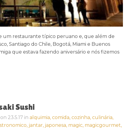
e um restaurante típico peruano e, que além de
co, Santiago do Chile, Bogotá, Miami e Buenos
miga que estava fazendo aniversário e nós fizemos
saki Sushi
on
23.5.17
in
alquimia,
comida,
cozinha,
culinária,
stronomico,
jantar,
japonesa,
magic,
magicgourmet,