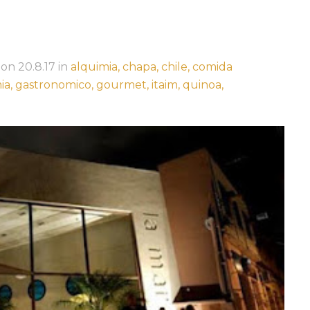
on
20.8.17
in
alquimia,
chapa,
chile,
comida
ia,
gastronomico,
gourmet,
itaim,
quinoa,