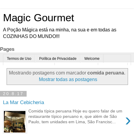
Magic Gourmet
A Poção Mágica está na minha, na sua e em todas as
COZINHAS DO MUNDO!!!
Pages
Termos de Uso
Política de Privacidade
Welcome
Quem é o Magic Gourmet?
Cultura Gastronômica
Restaurantes
Mostrando postagens com marcador
comida peruana
.
Enoturismo
Minha Cozinha
Dicas da vovó
Mais
Mostrar todas as postagens
Parcerias
Contato
20.8.17
La Mar Cebicheria
Comida típica peruana Hoje eu quero falar de um
›
restaurante típico peruano e, que além de São
Paulo, tem unidades em Lima, São Francisc...