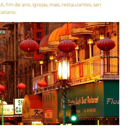
A,
fim de ano,
igrejas,
mais,
restaurantes,
san
ariano,