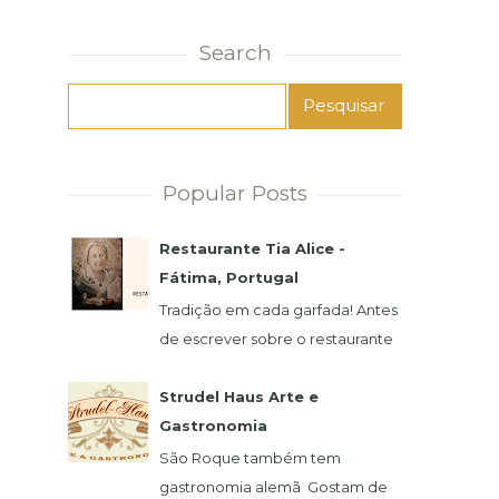
Search
Popular Posts
Restaurante Tia Alice -
Fátima, Portugal
Tradição em cada garfada! Antes
de escrever sobre o restaurante
e a famosa Alice, preciso
agradecer imensamente pela
Strudel Haus Arte e
atenção de seu filho,...
Gastronomia
São Roque também tem
gastronomia alemã Gostam de