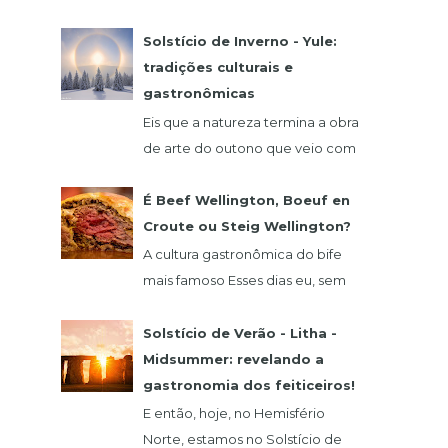
comida alemã? Hoje eu vou falar
de um restaurante que fica na
Solstício de Inverno - Yule:
região de São Roque, o qua...
tradições culturais e
gastronômicas
Eis que a natureza termina a obra
de arte do outono que veio com
o seu glamour do verde,
vermelho, laranja e amarelo. 21
É Beef Wellington, Boeuf en
de dezembro abre as...
Croute ou Steig Wellington?
A cultura gastronômica do bife
mais famoso Esses dias eu, sem
querer, vi um vídeo do chef
francês Claude Troisgros no qual
Solstício de Verão - Litha -
ele ensinava um a...
Midsummer: revelando a
gastronomia dos feiticeiros!
E então, hoje, no Hemisfério
Norte, estamos no Solstício de