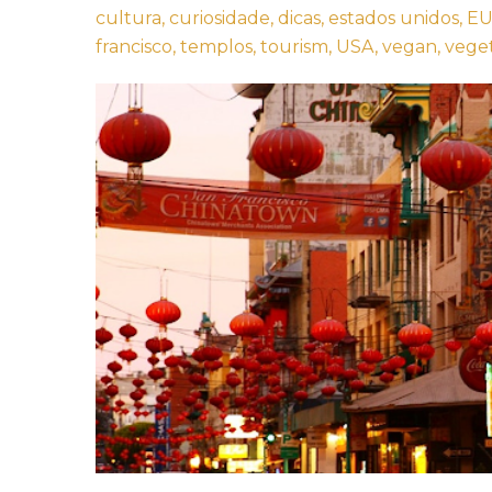
cultura,
curiosidade,
dicas,
estados unidos,
EU
francisco,
templos,
tourism,
USA,
vegan,
veget