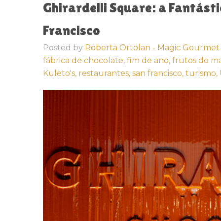
Ghirardelli Square: a Fantást
Francisco
Posted by
Roberta Ortolan - Magic Gourmet
fábrica de chocolate,
fim de ano,
frutos do m
Kuleto's,
restaurantes,
san francisco,
turismo,