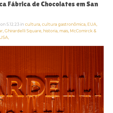
ica Fábrica de Chocolates em San
on
5.12.23
in
cultura,
cultura gastronômica,
EUA,
ar,
Ghirardelli Square,
historia,
mais,
McComirck &
USA,