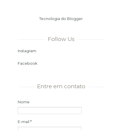
Verão. Ou seja, chegamos ao dia
mais longo e à noite mais curta
Tecnologia do
Blogger
.
do ano. Momento ...
Follow Us
Instagram
Facebook
Entre em contato
Nome
E-mail
*