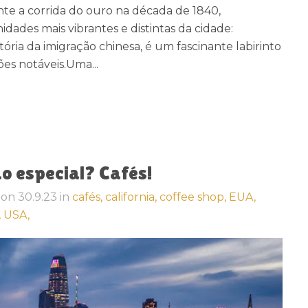
nte a corrida do ouro na década de 1840,
des mais vibrantes e distintas da cidade:
stória da imigração chinesa, é um fascinante labirinto
ões notáveis.Uma...
ão especial? Cafés!
on
30.9.23
in
cafés,
california,
coffee shop,
EUA,
,
USA,