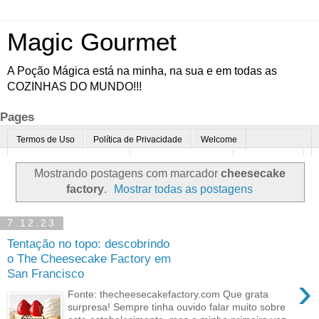
Magic Gourmet
A Poção Mágica está na minha, na sua e em todas as
COZINHAS DO MUNDO!!!
Pages
Termos de Uso
Política de Privacidade
Welcome
Quem é o Magic Gourmet?
Cultura Gastronômica
Restaurantes
Mostrando postagens com marcador
cheesecake
Enoturismo
Minha Cozinha
Dicas da vovó
Mais
factory
.
Mostrar todas as postagens
Parcerias
Contato
7.12.23
Tentação no topo: descobrindo
o The Cheesecake Factory em
San Francisco
›
Fonte: thecheesecakefactory.com Que grata
surpresa! Sempre tinha ouvido falar muito sobre