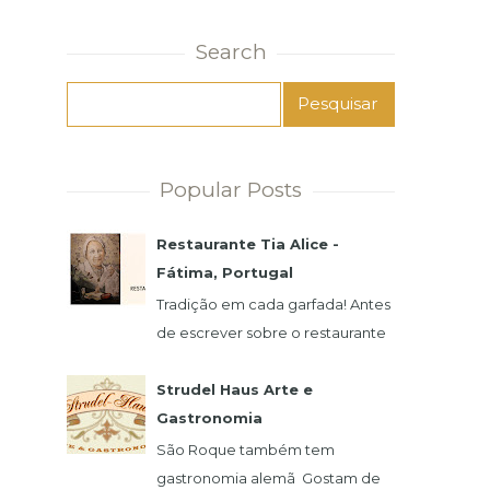
Search
Popular Posts
Restaurante Tia Alice -
Fátima, Portugal
Tradição em cada garfada! Antes
de escrever sobre o restaurante
e a famosa Alice, preciso
agradecer imensamente pela
Strudel Haus Arte e
atenção de seu filho,...
Gastronomia
São Roque também tem
gastronomia alemã Gostam de