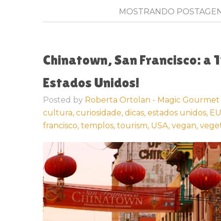
MOSTRANDO POSTAGE
Chinatown, San Francisco: a 
Estados Unidos!
Posted by
Roberta Ortolan - Magic Gourmet
cultura,
curiosidade,
dicas,
estados unidos,
EU
francisco,
templos,
tourism,
USA,
vegan,
veget