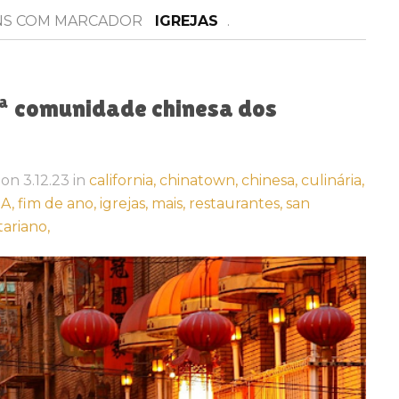
NS COM MARCADOR
IGREJAS
.
1ª comunidade chinesa dos
on
3.12.23
in
california,
chinatown,
chinesa,
culinária,
A,
fim de ano,
igrejas,
mais,
restaurantes,
san
ariano,