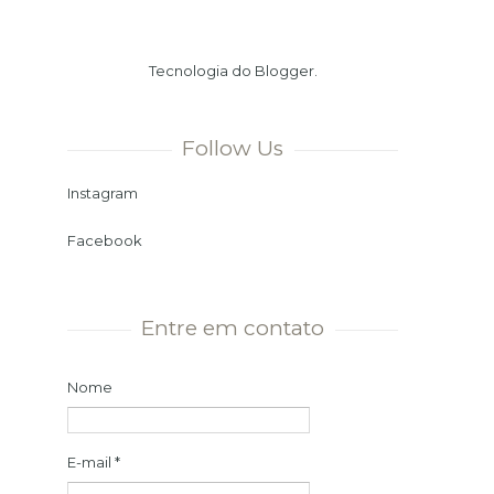
Verão. Ou seja, chegamos ao dia
mais longo e à noite mais curta
Tecnologia do
Blogger
.
do ano. Momento ...
Follow Us
Instagram
Facebook
Entre em contato
Nome
E-mail
*