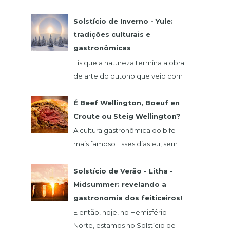
comida alemã? Hoje eu vou falar
de um restaurante que fica na
Solstício de Inverno - Yule:
região de São Roque, o qua...
tradições culturais e
gastronômicas
Eis que a natureza termina a obra
de arte do outono que veio com
o seu glamour do verde,
vermelho, laranja e amarelo. 21
É Beef Wellington, Boeuf en
de dezembro abre as...
Croute ou Steig Wellington?
A cultura gastronômica do bife
mais famoso Esses dias eu, sem
querer, vi um vídeo do chef
francês Claude Troisgros no qual
Solstício de Verão - Litha -
ele ensinava um a...
Midsummer: revelando a
gastronomia dos feiticeiros!
E então, hoje, no Hemisfério
Norte, estamos no Solstício de