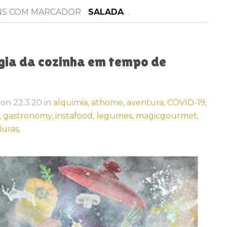
NS COM MARCADOR
SALADA
.
ia da cozinha em tempo de
on
22.3.20
in
alquimia,
athome,
aventura,
COVID-19,
,
gastronomy,
instafood,
legumes,
magicgourmet,
uras,