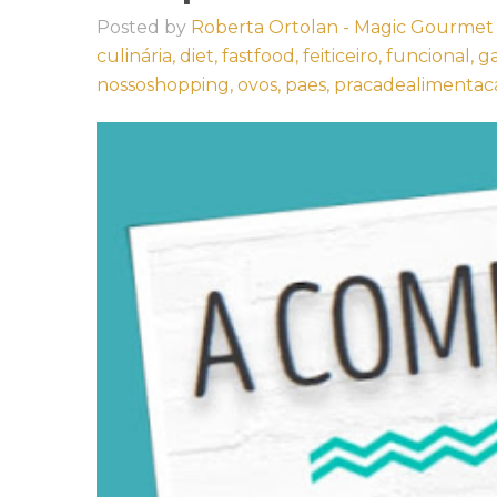
Posted by
Roberta Ortolan - Magic Gourmet
culinária,
diet,
fastfood,
feiticeiro,
funcional,
g
nossoshopping,
ovos,
paes,
pracadealimentac