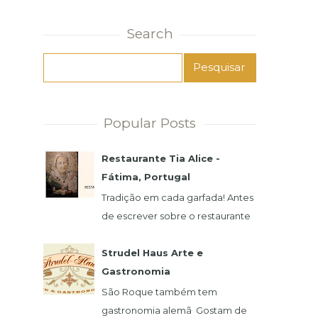
Search
Popular Posts
Restaurante Tia Alice -
Fátima, Portugal
Tradição em cada garfada! Antes
de escrever sobre o restaurante
e a famosa Alice, preciso
agradecer imensamente pela
Strudel Haus Arte e
atenção de seu filho,...
Gastronomia
São Roque também tem
gastronomia alemã Gostam de