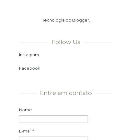
Verão. Ou seja, chegamos ao dia
mais longo e à noite mais curta
Tecnologia do
Blogger
.
do ano. Momento ...
Follow Us
Instagram
Facebook
Entre em contato
Nome
E-mail
*