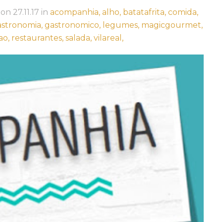
on
27.11.17
in
acompanhia,
alho,
batatafrita,
comida,
astronomia,
gastronomico,
legumes,
magicgourmet,
ao,
restaurantes,
salada,
vilareal,