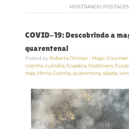
MOSTRANDO POSTAGE
COVID-19: Descobrindo a mag
quarentena!
Posted by
Roberta Ortolan - Magic Gourmet
cozinha,
culinária,
ficaadica,
foodlovers,
frutas
mais,
Minha Cozinha,
quarentena,
salada,
verd