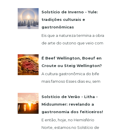
comida alemã? Hoje eu vou falar
de um restaurante que fica na
Solstício de Inverno - Yule:
região de São Roque, o qua...
tradições culturais e
gastronômicas
Eis que a natureza termina a obra
de arte do outono que veio com
o seu glamour do verde,
vermelho, laranja e amarelo. 21
É Beef Wellington, Boeuf en
de dezembro abre as...
Croute ou Steig Wellington?
A cultura gastronômica do bife
mais famoso Esses dias eu, sem
querer, vi um vídeo do chef
francês Claude Troisgros no qual
Solstício de Verão - Litha -
ele ensinava um a...
Midsummer: revelando a
gastronomia dos feiticeiros!
E então, hoje, no Hemisfério
Norte, estamos no Solstício de