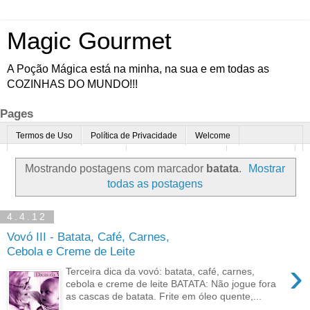
Magic Gourmet
A Poção Mágica está na minha, na sua e em todas as
COZINHAS DO MUNDO!!!
Pages
Termos de Uso
Política de Privacidade
Welcome
Quem é o Magic Gourmet?
Cultura Gastronômica
Restaurantes
Mostrando postagens com marcador
batata
.
Mostrar
Enoturismo
Minha Cozinha
Dicas da vovó
Mais
todas as postagens
Parcerias
Contato
4.4.12
Vovó III - Batata, Café, Carnes,
Cebola e Creme de Leite
›
Terceira dica da vovó: batata, café, carnes,
cebola e creme de leite BATATA: Não jogue fora
as cascas de batata. Frite em óleo quente,...