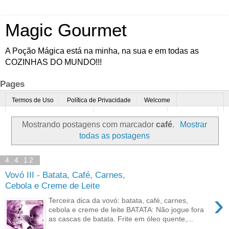
Magic Gourmet
A Poção Mágica está na minha, na sua e em todas as
COZINHAS DO MUNDO!!!
Pages
Termos de Uso
Política de Privacidade
Welcome
Quem é o Magic Gourmet?
Cultura Gastronômica
Restaurantes
Mostrando postagens com marcador
café
.
Mostrar
Enoturismo
Minha Cozinha
Dicas da vovó
Mais
todas as postagens
Parcerias
Contato
4.4.12
Vovó III - Batata, Café, Carnes,
Cebola e Creme de Leite
›
Terceira dica da vovó: batata, café, carnes,
cebola e creme de leite BATATA: Não jogue fora
as cascas de batata. Frite em óleo quente,...