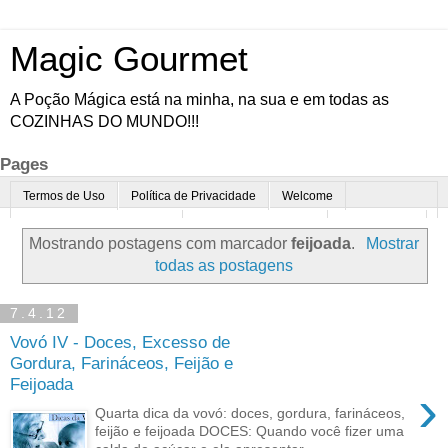
Magic Gourmet
A Poção Mágica está na minha, na sua e em todas as
COZINHAS DO MUNDO!!!
Pages
Termos de Uso
Política de Privacidade
Welcome
Quem é o Magic Gourmet?
Cultura Gastronômica
Restaurantes
Mostrando postagens com marcador
feijoada
.
Mostrar
Enoturismo
Minha Cozinha
Dicas da vovó
Mais
todas as postagens
Parcerias
Contato
7.4.12
Vovó IV - Doces, Excesso de
Gordura, Farináceos, Feijão e
Feijoada
›
Quarta dica da vovó: doces, gordura, farináceos,
feijão e feijoada DOCES: Quando você fizer uma