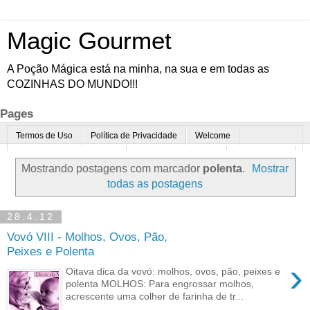
Magic Gourmet
A Poção Mágica está na minha, na sua e em todas as
COZINHAS DO MUNDO!!!
Pages
Termos de Uso
Política de Privacidade
Welcome
Quem é o Magic Gourmet?
Cultura Gastronômica
Restaurantes
Mostrando postagens com marcador
polenta
.
Mostrar
Enoturismo
Minha Cozinha
Dicas da vovó
Mais
todas as postagens
Parcerias
Contato
28.4.12
Vovó VIII - Molhos, Ovos, Pão,
Peixes e Polenta
›
Oitava dica da vovó: molhos, ovos, pão, peixes e
polenta MOLHOS: Para engrossar molhos,
acrescente uma colher de farinha de tr...