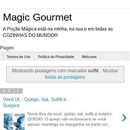
Magic Gourmet
A Poção Mágica está na minha, na sua e em todas as
COZINHAS DO MUNDO!!!
Pages
Termos de Uso
Política de Privacidade
Welcome
Quem é o Magic Gourmet?
Cultura Gastronômica
Restaurantes
Mostrando postagens com marcador
suflê
.
Mostrar
Enoturismo
Minha Cozinha
Dicas da vovó
Mais
todas as postagens
Parcerias
Contato
4.5.12
Vovó IX - Queijo, Sal, Suflê e
Suspiro
›
Nona dica da vovó: queijo, sal, suflê e suspiro
QUEIJO: O queijo não endurecerá se você
passar manteiga ou margarina na parte cor...