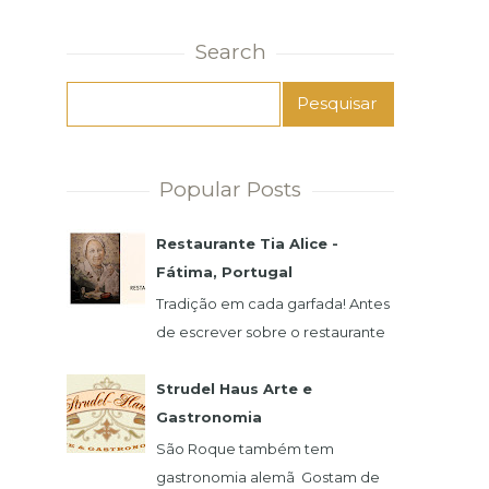
Search
Popular Posts
Restaurante Tia Alice -
Fátima, Portugal
Tradição em cada garfada! Antes
de escrever sobre o restaurante
e a famosa Alice, preciso
agradecer imensamente pela
Strudel Haus Arte e
atenção de seu filho,...
Gastronomia
São Roque também tem
gastronomia alemã Gostam de