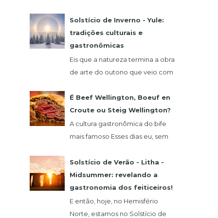
comida alemã? Hoje eu vou falar
de um restaurante que fica na
Solstício de Inverno - Yule:
região de São Roque, o qua...
tradições culturais e
gastronômicas
Eis que a natureza termina a obra
de arte do outono que veio com
o seu glamour do verde,
vermelho, laranja e amarelo. 21
É Beef Wellington, Boeuf en
de dezembro abre as...
Croute ou Steig Wellington?
A cultura gastronômica do bife
mais famoso Esses dias eu, sem
querer, vi um vídeo do chef
francês Claude Troisgros no qual
Solstício de Verão - Litha -
ele ensinava um a...
Midsummer: revelando a
gastronomia dos feiticeiros!
E então, hoje, no Hemisfério
Norte, estamos no Solstício de