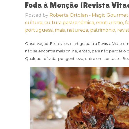
Foda à Monção (Revista Vita
Posted by
Roberta Ortolan - Magic Gourmet
cultura,
cultura gastronômica,
enoturismo,
f
portuguesa,
mais,
natureza,
património,
revis
Observação:
Escrevi este artigo para a Revista Vitae e
não se encontra mais online, então, para não perder o 
Qualquer dúvida, por gentileza, entre em contacto. Boa 