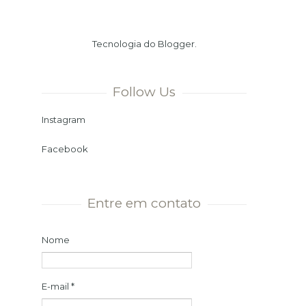
Verão. Ou seja, chegamos ao dia
mais longo e à noite mais curta
Tecnologia do
Blogger
.
do ano. Momento ...
Follow Us
Instagram
Facebook
Entre em contato
Nome
E-mail
*