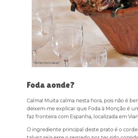
Foda aonde?
Calma! Muita calma nesta hora, pois não é be
deixem-me explicar que Foda à Monção é uma
faz fronteira com Espanha, localizada em Via
O ingrediente principal deste prato é o cord
talvez seja esse o segredo por ter sido cons