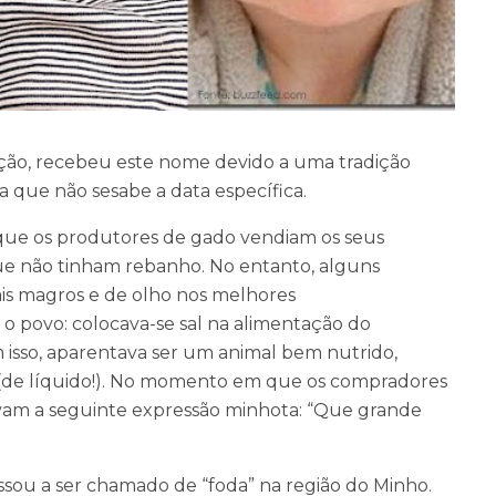
ção,
recebeu este nome devido a uma tradição
ria que não se
sabe a data específica.
 que
os produtores de gado vendiam os seus
que não
tinham rebanho. No entanto, alguns
is magros e de olho nos melhores
o povo: colocava-se sal na alimentação do
 isso, aparentava ser um animal bem nutrido,
 (de líquido!). No momento em que os
compradores
vam a seguinte expressão
minhota: “Que grande
ssou a ser chamado de “foda” na região do
Minho.