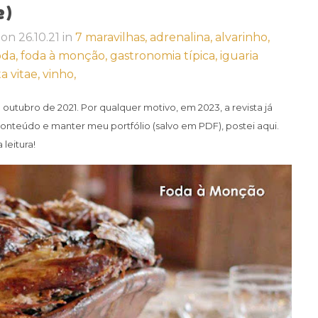
e)
on
26.10.21
in
7 maravilhas,
adrenalina,
alvarinho,
oda,
foda à monção,
gastronomia típica,
iguaria
ta vitae,
vinho,
m outubro de 2021.
Por qualquer motivo, em 2023, a revista já
conteúdo e manter meu portfólio (salvo em PDF), postei aqui.
leitura!