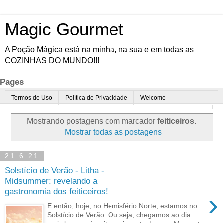
Magic Gourmet
A Poção Mágica está na minha, na sua e em todas as
COZINHAS DO MUNDO!!!
Pages
Termos de Uso
Política de Privacidade
Welcome
Quem é o Magic Gourmet?
Cultura Gastronômica
Restaurantes
Mostrando postagens com marcador
feiticeiros
.
Enoturismo
Minha Cozinha
Dicas da vovó
Mais
Mostrar todas as postagens
Parcerias
Contato
21.6.21
Solstício de Verão - Litha -
Midsummer: revelando a
gastronomia dos feiticeiros!
›
E então, hoje, no Hemisfério Norte, estamos no
Solstício de Verão. Ou seja, chegamos ao dia