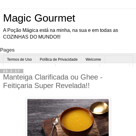
Magic Gourmet
A Poção Mágica está na minha, na sua e em todas as
COZINHAS DO MUNDO!!!
Pages
Termos de Uso
Política de Privacidade
Welcome
Quem é o Magic Gourmet?
Cultura Gastronômica
Restaurantes
25.2.17
Manteiga Clarificada ou Ghee -
Enoturismo
Minha Cozinha
Dicas da vovó
Mais
Feitiçaria Super Revelada!!
Parcerias
Contato