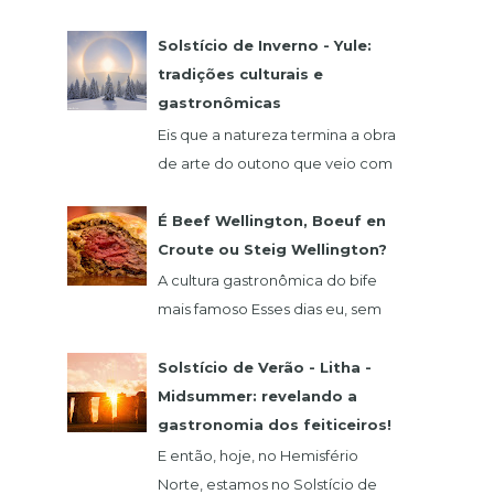
comida alemã? Hoje eu vou falar
de um restaurante que fica na
Solstício de Inverno - Yule:
região de São Roque, o qua...
tradições culturais e
gastronômicas
Eis que a natureza termina a obra
de arte do outono que veio com
o seu glamour do verde,
vermelho, laranja e amarelo. 21
É Beef Wellington, Boeuf en
de dezembro abre as...
Croute ou Steig Wellington?
A cultura gastronômica do bife
mais famoso Esses dias eu, sem
querer, vi um vídeo do chef
francês Claude Troisgros no qual
Solstício de Verão - Litha -
ele ensinava um a...
Midsummer: revelando a
gastronomia dos feiticeiros!
E então, hoje, no Hemisfério
Norte, estamos no Solstício de