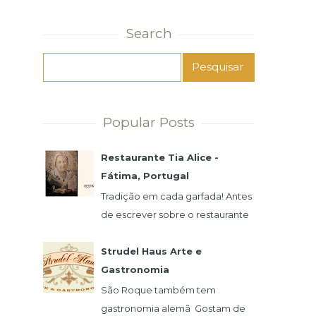
Search
Popular Posts
Restaurante Tia Alice -
Fátima, Portugal
Tradição em cada garfada! Antes
de escrever sobre o restaurante
e a famosa Alice, preciso
agradecer imensamente pela
Strudel Haus Arte e
atenção de seu filho,...
Gastronomia
São Roque também tem
gastronomia alemã Gostam de