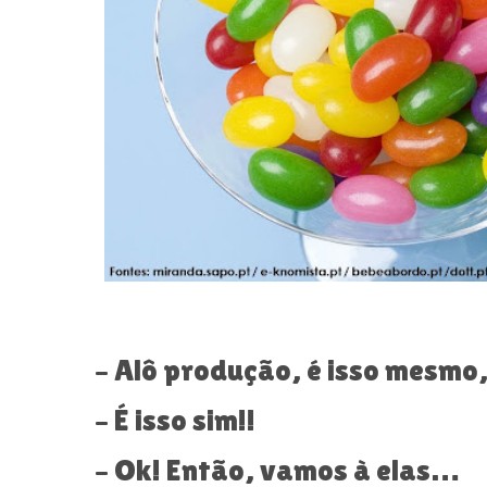
– Alô produção, é isso mesmo
– É isso sim!!
– Ok! Então, vamos à elas…