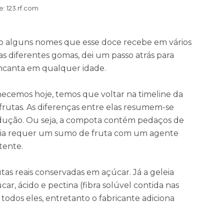
e: 123.rf.com
 são alguns nomes que esse doce recebe em vários
as diferentes gomas, dei um passo atrás para
encanta em qualquer idade.
cemos hoje, temos que voltar na timeline da
frutas. As diferenças entre elas resumem-se
dução. Ou seja, a compota contém pedaços de
eleia requer um sumo de fruta com um agente
tente.
tas reais conservadas em açúcar. Já a geleia
r, ácido e pectina (fibra solúvel contida nas
 todos eles, entretanto o fabricante adiciona