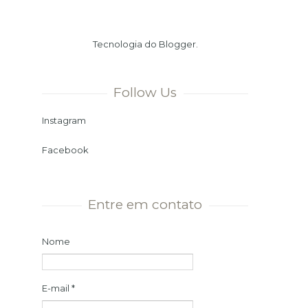
Verão. Ou seja, chegamos ao dia
mais longo e à noite mais curta
Tecnologia do
Blogger
.
do ano. Momento ...
Follow Us
Instagram
Facebook
Entre em contato
Nome
E-mail
*