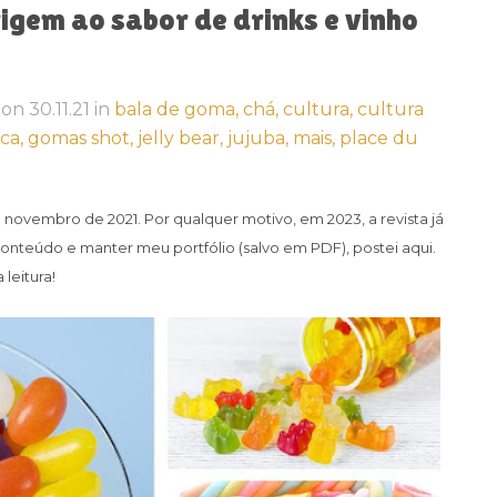
igem ao sabor de drinks e vinho
on
30.11.21
in
bala de goma,
chá,
cultura,
cultura
ca,
gomas shot,
jelly bear,
jujuba,
mais,
place du
em novembro de 2021.
Por qualquer motivo, em 2023, a revista já
conteúdo e manter meu portfólio (salvo em PDF), postei aqui.
leitura!