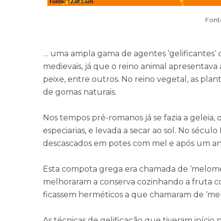
Font
… uma ampla gama de agentes ‘gelificantes‘ 
medievais, já que o reino animal apresentava
peixe, entre outros. No reino vegetal, as plan
de gomas naturais.
Nos tempos pré-romanos já se fazia a geleia,
especiarias, e levada a secar ao sol. No sécul
descascados em potes com mel e após um ano,
Esta compota grega era chamada de ‘melomeli
melhoraram a conserva cozinhando a fruta co
ficassem herméticos a que chamaram de ‘mel
As técnicas de gelificação que tiveram início