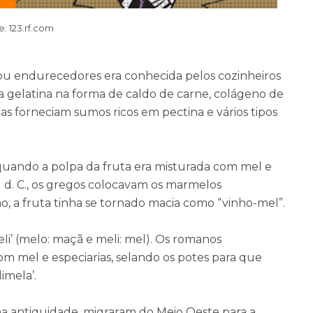
e: 123.rf.com
ou endurecedores era conhecida pelos cozinheiros
 a gelatina na forma de caldo de carne, colágeno de
tas forneciam sumos ricos em pectina e vários tipos
 quando a polpa da fruta era misturada com mel e
o I d. C., os gregos colocavam os marmelos
 a fruta tinha se tornado macia como “vinho-mel”.
’ (melo: maçã e meli: mel). Os romanos
m mel e especiarias, selando os potes para que
imela’.
 na antiguidade, migraram do Meio Oeste para a