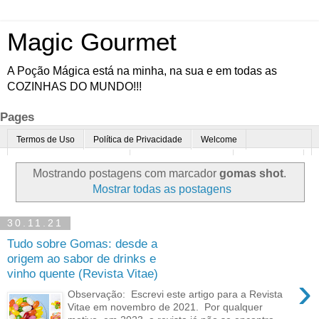
Magic Gourmet
A Poção Mágica está na minha, na sua e em todas as
COZINHAS DO MUNDO!!!
Pages
Termos de Uso
Política de Privacidade
Welcome
Quem é o Magic Gourmet?
Cultura Gastronômica
Restaurantes
Mostrando postagens com marcador
gomas shot
.
Enoturismo
Minha Cozinha
Dicas da vovó
Mais
Mostrar todas as postagens
Parcerias
Contato
30.11.21
Tudo sobre Gomas: desde a
origem ao sabor de drinks e
vinho quente (Revista Vitae)
›
Observação: Escrevi este artigo para a Revista
Vitae em novembro de 2021. Por qualquer