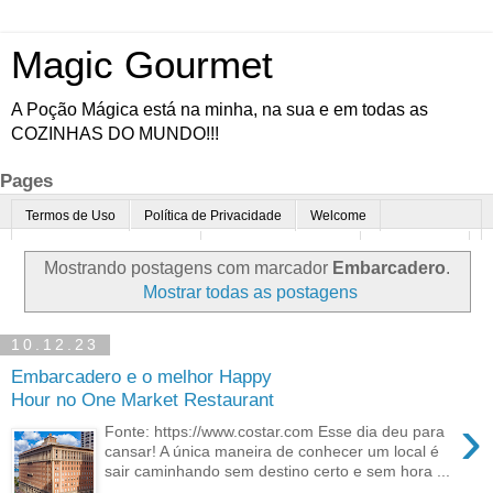
Magic Gourmet
A Poção Mágica está na minha, na sua e em todas as
COZINHAS DO MUNDO!!!
Pages
Termos de Uso
Política de Privacidade
Welcome
Quem é o Magic Gourmet?
Cultura Gastronômica
Restaurantes
Mostrando postagens com marcador
Embarcadero
.
Enoturismo
Minha Cozinha
Dicas da vovó
Mais
Mostrar todas as postagens
Parcerias
Contato
10.12.23
Embarcadero e o melhor Happy
Hour no One Market Restaurant
›
Fonte: https://www.costar.com Esse dia deu para
cansar! A única maneira de conhecer um local é
sair caminhando sem destino certo e sem hora ...