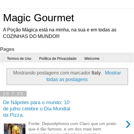
Magic Gourmet
A Poção Mágica está na minha, na sua e em todas as
COZINHAS DO MUNDO!!!
Pages
Termos de Uso
Política de Privacidade
Welcome
Quem é o Magic Gourmet?
Cultura Gastronômica
Restaurantes
Mostrando postagens com marcador
Italy
.
Mostrar
Enoturismo
Minha Cozinha
Dicas da vovó
Mais
todas as postagens
Parcerias
Contato
10.7.23
De Nápoles para o mundo: 10
de julho celebre o Dia Mundial
da Pizza.
›
Fonte: Depositphotos.com Claro que um prato
que é tão famoso, e um dos mais bem