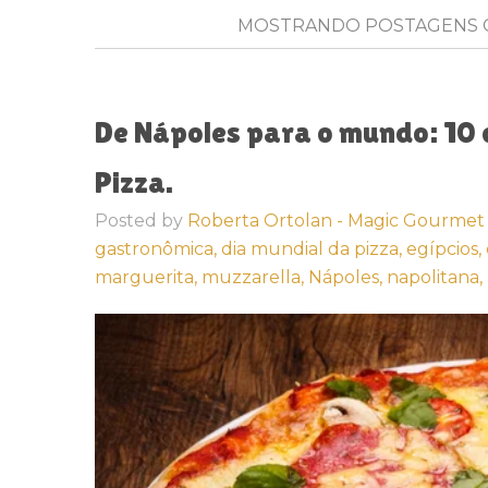
MOSTRANDO POSTAGENS
De Nápoles para o mundo: 10 d
Pizza.
Posted by
Roberta Ortolan - Magic Gourmet
gastronômica,
dia mundial da pizza,
egípcios,
marguerita,
muzzarella,
Nápoles,
napolitana,