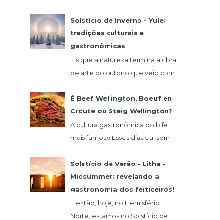
comida alemã? Hoje eu vou falar
de um restaurante que fica na
Solstício de Inverno - Yule:
região de São Roque, o qua...
tradições culturais e
gastronômicas
Eis que a natureza termina a obra
de arte do outono que veio com
o seu glamour do verde,
vermelho, laranja e amarelo. 21
É Beef Wellington, Boeuf en
de dezembro abre as...
Croute ou Steig Wellington?
A cultura gastronômica do bife
mais famoso Esses dias eu, sem
querer, vi um vídeo do chef
francês Claude Troisgros no qual
Solstício de Verão - Litha -
ele ensinava um a...
Midsummer: revelando a
gastronomia dos feiticeiros!
E então, hoje, no Hemisfério
Norte, estamos no Solstício de