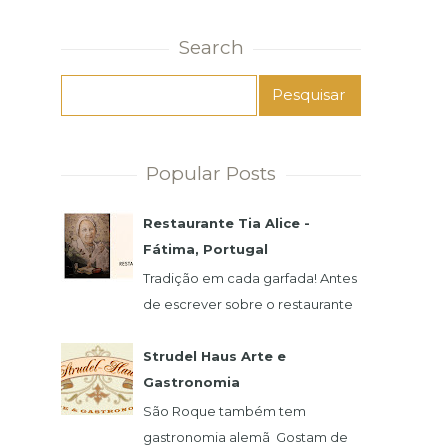
Search
Popular Posts
Restaurante Tia Alice -
Fátima, Portugal
Tradição em cada garfada! Antes
de escrever sobre o restaurante
e a famosa Alice, preciso
agradecer imensamente pela
Strudel Haus Arte e
atenção de seu filho,...
Gastronomia
São Roque também tem
gastronomia alemã Gostam de