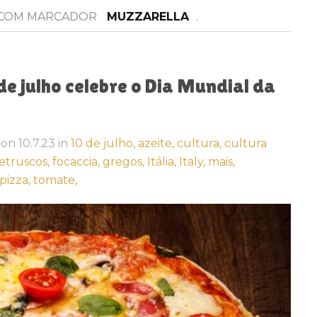
 COM MARCADOR
MUZZARELLA
.
e julho celebre o Dia Mundial da
on
10.7.23
in
10 de julho,
azeite,
cultura,
cultura
etruscos,
focaccia,
gregos,
Itália,
Italy,
mais,
pizza,
tomate,