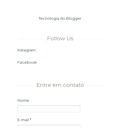
Verão. Ou seja, chegamos ao dia
mais longo e à noite mais curta
Tecnologia do
Blogger
.
do ano. Momento ...
Follow Us
Instagram
Facebook
Entre em contato
Nome
E-mail
*