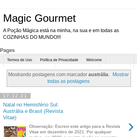
Magic Gourmet
A Poção Mágica está na minha, na sua e em todas as
COZINHAS DO MUNDO!!!
Pages
Termos de Uso
Política de Privacidade
Welcome
Quem é o Magic Gourmet?
Cultura Gastronômica
Restaurantes
Mostrando postagens com marcador
austrália
.
Mostrar
Enoturismo
Minha Cozinha
Dicas da vovó
Mais
todas as postagens
Parcerias
Contato
17.12.21
Natal no Hemisfério Sul:
Austrália e Brasil (Revista
Vitae)
›
Observação: Escrevi este artigo para a Revista
Vitae em dezembro de 2021. Por qualquer