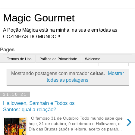
Magic Gourmet
A Poção Mágica está na minha, na sua e em todas as
COZINHAS DO MUNDO!!!
Pages
Termos de Uso
Política de Privacidade
Welcome
Quem é o Magic Gourmet?
Cultura Gastronômica
Restaurantes
Mostrando postagens com marcador
celtas
.
Mostrar
Enoturismo
Minha Cozinha
Dicas da vovó
Mais
todas as postagens
Parcerias
Contato
31.10.21
Halloween, Samhain e Todos os
Santos: qual a relação?
›
O famoso 31 de Outubro Todo mundo sabe que
hoje, 31 de outubro, é celebrado o Halloween, o
Dia das Bruxas (após a leitura, aceito os parab...