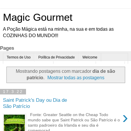
Magic Gourmet
A Poção Mágica está na minha, na sua e em todas as
COZINHAS DO MUNDO!!!
Pages
Termos de Uso
Política de Privacidade
Welcome
Quem é o Magic Gourmet?
Cultura Gastronômica
Restaurantes
Mostrando postagens com marcador
dia de são
Enoturismo
Minha Cozinha
Dicas da vovó
Mais
patricio
.
Mostrar todas as postagens
Parcerias
Contato
17.3.22
Saint Patrick's Day ou Dia de
São Patrício
›
Fonte: Greater Seattle on the Cheap Todo
mundo sabe que Saint Patrick ou São Patrício é o
santo padroeiro da Irlanda e seu dia é
comemorad...