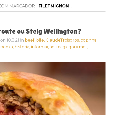
 COM MARCADOR
FILETMIGNON
.
route ou Steig Wellington?
on
10.3.21
in
beef,
bife,
ClaudeTroisgros,
cozinha,
onomia,
historia,
informação,
magicgourmet,