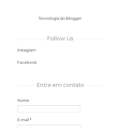
Verão. Ou seja, chegamos ao dia
mais longo e à noite mais curta
Tecnologia do
Blogger
.
do ano. Momento ...
Follow Us
Instagram
Facebook
Entre em contato
Nome
E-mail
*