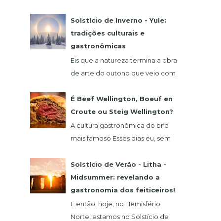
comida alemã? Hoje eu vou falar
de um restaurante que fica na
Solstício de Inverno - Yule:
região de São Roque, o qua...
tradições culturais e
gastronômicas
Eis que a natureza termina a obra
de arte do outono que veio com
o seu glamour do verde,
vermelho, laranja e amarelo. 21
É Beef Wellington, Boeuf en
de dezembro abre as...
Croute ou Steig Wellington?
A cultura gastronômica do bife
mais famoso Esses dias eu, sem
querer, vi um vídeo do chef
francês Claude Troisgros no qual
Solstício de Verão - Litha -
ele ensinava um a...
Midsummer: revelando a
gastronomia dos feiticeiros!
E então, hoje, no Hemisfério
Norte, estamos no Solstício de