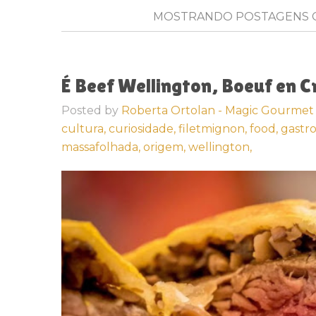
MOSTRANDO POSTAGENS
É Beef Wellington, Boeuf en C
Posted by
Roberta Ortolan - Magic Gourmet
cultura,
curiosidade,
filetmignon,
food,
gastr
massafolhada,
origem,
wellington,