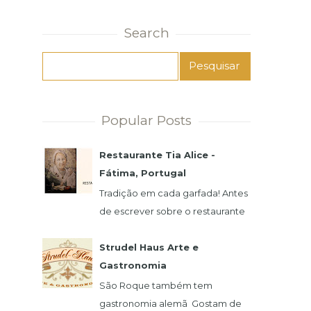
Search
Popular Posts
Restaurante Tia Alice -
Fátima, Portugal
Tradição em cada garfada! Antes
de escrever sobre o restaurante
e a famosa Alice, preciso
agradecer imensamente pela
Strudel Haus Arte e
atenção de seu filho,...
Gastronomia
São Roque também tem
gastronomia alemã Gostam de