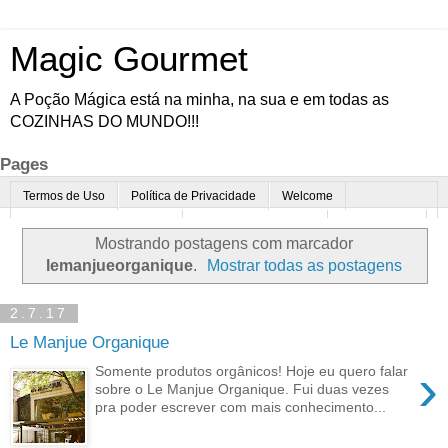
Magic Gourmet
A Poção Mágica está na minha, na sua e em todas as
COZINHAS DO MUNDO!!!
Pages
Termos de Uso
Política de Privacidade
Welcome
Quem é o Magic Gourmet?
Cultura Gastronômica
Restaurantes
Mostrando postagens com marcador
Enoturismo
Minha Cozinha
Dicas da vovó
Mais
lemanjueorganique
.
Mostrar todas as postagens
Parcerias
Contato
2.7.17
Le Manjue Organique
›
Somente produtos orgânicos! Hoje eu quero falar
sobre o Le Manjue Organique. Fui duas vezes
pra poder escrever com mais conhecimento...