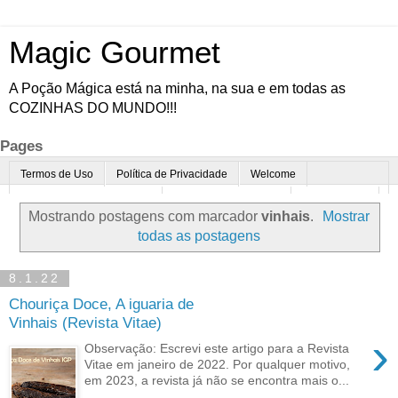
Magic Gourmet
A Poção Mágica está na minha, na sua e em todas as
COZINHAS DO MUNDO!!!
Pages
Termos de Uso
Política de Privacidade
Welcome
Quem é o Magic Gourmet?
Cultura Gastronômica
Restaurantes
Mostrando postagens com marcador
vinhais
.
Mostrar
Enoturismo
Minha Cozinha
Dicas da vovó
Mais
todas as postagens
Parcerias
Contato
8.1.22
Chouriça Doce, A iguaria de
Vinhais (Revista Vitae)
›
Observação: Escrevi este artigo para a Revista
Vitae em janeiro de 2022. Por qualquer motivo,
em 2023, a revista já não se encontra mais o...