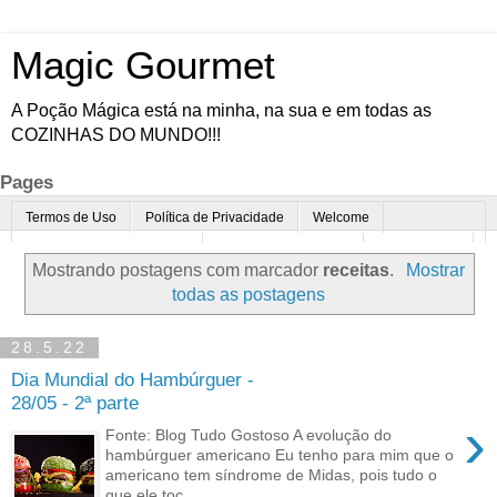
Magic Gourmet
A Poção Mágica está na minha, na sua e em todas as
COZINHAS DO MUNDO!!!
Pages
Termos de Uso
Política de Privacidade
Welcome
Quem é o Magic Gourmet?
Cultura Gastronômica
Restaurantes
Mostrando postagens com marcador
receitas
.
Mostrar
Enoturismo
Minha Cozinha
Dicas da vovó
Mais
todas as postagens
Parcerias
Contato
28.5.22
Dia Mundial do Hambúrguer -
28/05 - 2ª parte
›
Fonte: Blog Tudo Gostoso A evolução do
hambúrguer americano Eu tenho para mim que o
americano tem síndrome de Midas, pois tudo o
que ele toc...