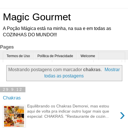
Magic Gourmet
A Poção Mágica está na minha, na sua e em todas as
COZINHAS DO MUNDO!!!
Pages
Termos de Uso
Política de Privacidade
Welcome
Quem é o Magic Gourmet?
Cultura Gastronômica
Restaurantes
Mostrando postagens com marcador
chakras
.
Mostrar
Enoturismo
Minha Cozinha
Dicas da vovó
Mais
todas as postagens
Parcerias
Contato
29.9.12
Chakras
Equilibrando os Chakras Demorei, mas estou
›
aqui de volta pra indicar outro lugar mais que
especial: CHAKRAS. "Restaurante de cozin...